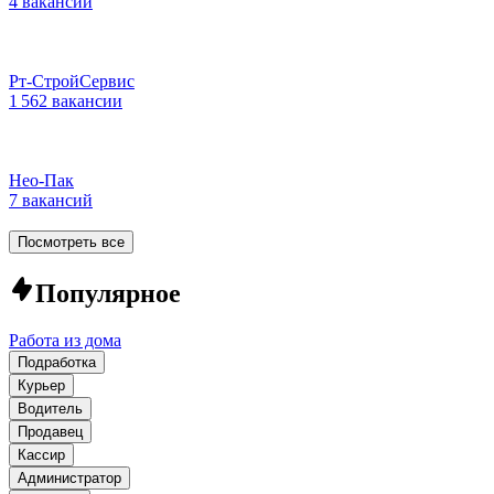
4 вакансии
Рт-СтройСервис
1 562 вакансии
Нео-Пак
7 вакансий
Посмотреть все
Популярное
Работа из дома
Подработка
Курьер
Водитель
Продавец
Кассир
Администратор